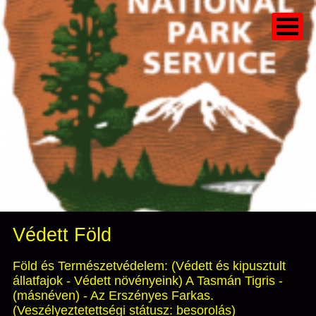
Védett Föld
Föld és Természetvédelem: (Védett és kipusztult
állatfajok - Védett növényeink) A Tasmán Tigris -
(másnéven) - Az Erszényes Farkas.
(Veszélyeztetettségi státusz: besorolás)