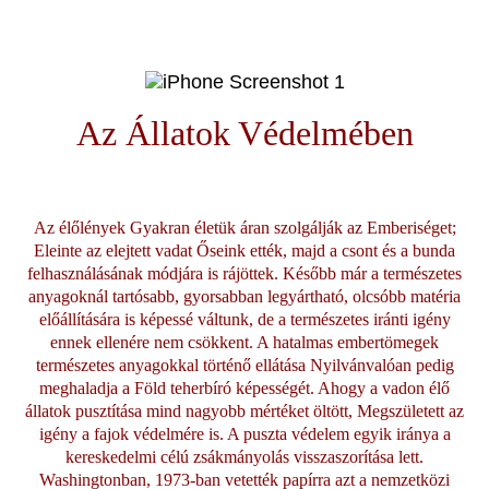
Az Állatok Védelmében
Az élőlények Gyakran életük áran szolgálják az Emberiséget;
Eleinte az elejtett vadat Őseink ették, majd a csont és a bunda
felhasználásának módjára is rájöttek. Később már a természetes
anyagoknál tartósabb, gyorsabban legyártható, olcsóbb matéria
előállítására is képessé váltunk, de a természetes iránti igény
ennek ellenére nem csökkent. A hatalmas embertömegek
természetes anyagokkal történő ellátása Nyilvánvalóan pedig
meghaladja a Föld teherbíró képességét. Ahogy a vadon élő
állatok pusztítása mind nagyobb mértéket öltött, Megszületett az
igény a fajok védelmére is. A puszta védelem egyik iránya a
kereskedelmi célú zsákmányolás visszaszorítása lett.
Washingtonban, 1973-ban vetették papírra azt a nemzetközi